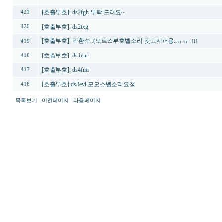
[호출부호]: ds2fgh 부탁 드려요~
421
[호출부호]: ds2txg
420
[호출부호]: 곽환석..(모르스부호벨소리 갖고시퍼용..ㅠㅠ
419
[1]
[호출부호]: ds1enc
418
[호출부호]: ds4fmi
417
[호출부호]:ds3evl 모오스벨소리요청
416
목록보기
이전페이지
다음페이지