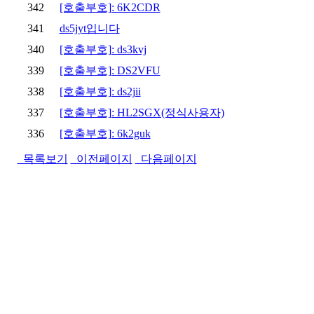
342
[호출부호]: 6K2CDR
341
ds5jyt입니다
340
[호출부호]: ds3kvj
339
[호출부호]: DS2VFU
338
[호출부호]: ds2jii
337
[호출부호]: HL2SGX(정식사용자)
336
[호출부호]: 6k2guk
목록보기
이전페이지
다음페이지